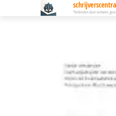
schrijverscentra
Ga
"Verbinden door verhalen, gro
naar
de
inhoud