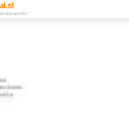
al.nl
eien door woorden."