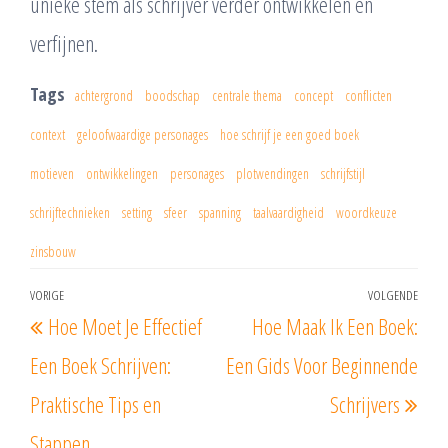
unieke stem als schrijver verder ontwikkelen en
verfijnen.
Tags
achtergrond
boodschap
centrale thema
concept
conflicten
context
geloofwaardige personages
hoe schrijf je een goed boek
motieven
ontwikkelingen
personages
plotwendingen
schrijfstijl
schrijftechnieken
setting
sfeer
spanning
taalvaardigheid
woordkeuze
zinsbouw
Berichtnavigatie
VORIGE
VOLGENDE
Vorig
Vol
Hoe Moet Je Effectief
Hoe Maak Ik Een Boek:
bericht
beri
Een Boek Schrijven:
Een Gids Voor Beginnende
Praktische Tips en
Schrijvers
Stappen