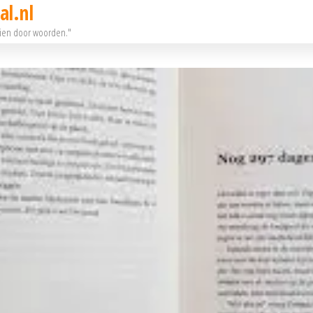
al.nl
eien door woorden."