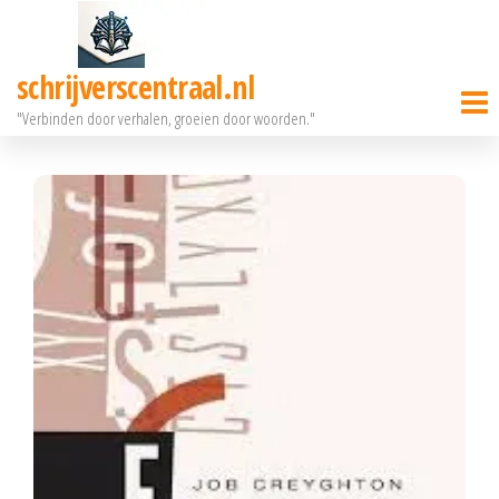
Ga
naar
schrijverscentraal.nl
de
"Verbinden door verhalen, groeien door woorden."
inhoud