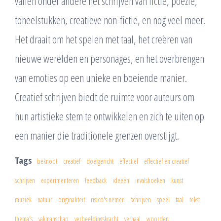
vallen onder andere het schrijven van fictie, poëzie,
toneelstukken, creatieve non-fictie, en nog veel meer.
Het draait om het spelen met taal, het creëren van
nieuwe werelden en personages, en het overbrengen
van emoties op een unieke en boeiende manier.
Creatief schrijven biedt de ruimte voor auteurs om
hun artistieke stem te ontwikkelen en zich te uiten op
een manier die traditionele grenzen overstijgt.
Tags
beknopt
creatief
doelgericht
effectief
effectief en creatief
schrijven
experimenteren
feedback
ideeën
invalshoeken
kunst
muziek
natuur
originaliteit
risico's nemen
schrijven
speel
taal
tekst
thema's
vakmanschap
verbeeldingskracht
verhaal
woorden