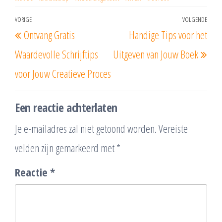
Berichtnavigatie
VORIGE
VOLGENDE
Vorig
Vol
Ontvang Gratis
Handige Tips voor het
bericht
beri
Waardevolle Schrijftips
Uitgeven van Jouw Boek
voor Jouw Creatieve Proces
Een reactie achterlaten
Je e-mailadres zal niet getoond worden.
Vereiste
velden zijn gemarkeerd met
*
Reactie
*