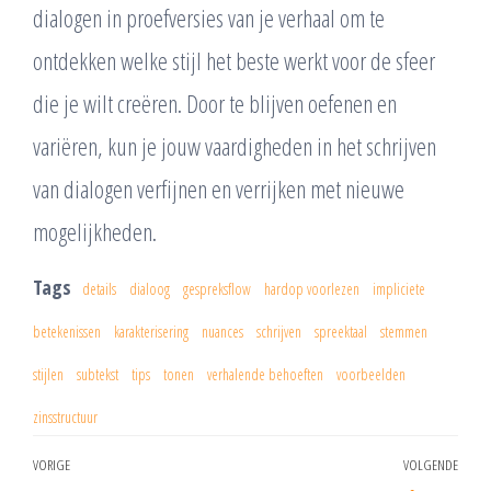
dialogen in proefversies van je verhaal om te
ontdekken welke stijl het beste werkt voor de sfeer
die je wilt creëren. Door te blijven oefenen en
variëren, kun je jouw vaardigheden in het schrijven
van dialogen verfijnen en verrijken met nieuwe
mogelijkheden.
Tags
details
dialoog
gespreksflow
hardop voorlezen
impliciete
betekenissen
karakterisering
nuances
schrijven
spreektaal
stemmen
stijlen
subtekst
tips
tonen
verhalende behoeften
voorbeelden
zinsstructuur
Berichtnavigatie
VORIGE
VOLGENDE
Vorig
Vol