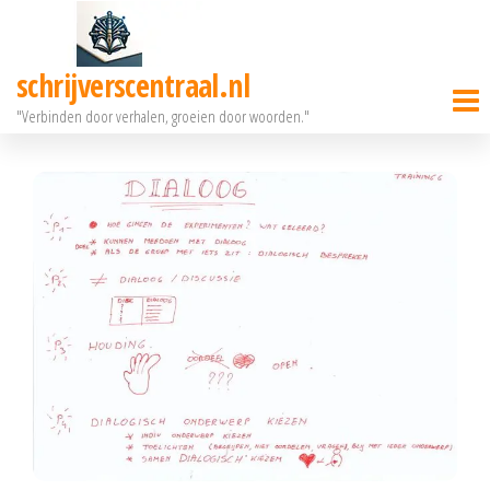
Ga
naar
schrijverscentraal.nl
de
"Verbinden door verhalen, groeien door woorden."
inhoud