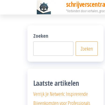
schrijverscentra
Ga
"Verbinden door verhalen, gro
naar
de
inhoud
Zoeken
Zoeken
Laatste artikelen
Verrijk Je Netwerk: Inspirerende
Bijeenkomsten voor Professionals