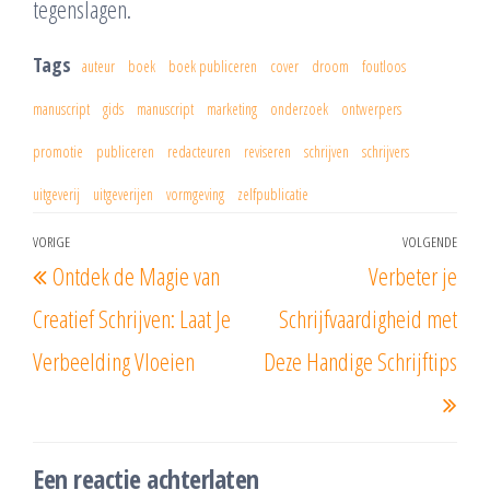
tegenslagen.
Tags
auteur
boek
boek publiceren
cover
droom
foutloos
manuscript
gids
manuscript
marketing
onderzoek
ontwerpers
promotie
publiceren
redacteuren
reviseren
schrijven
schrijvers
uitgeverij
uitgeverijen
vormgeving
zelfpublicatie
Berichtnavigatie
VORIGE
VOLGENDE
Vorig
Vol
Ontdek de Magie van
Verbeter je
bericht
beri
Creatief Schrijven: Laat Je
Schrijfvaardigheid met
Verbeelding Vloeien
Deze Handige Schrijftips
Een reactie achterlaten