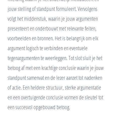
jouw stelling of standpunt formuleert. Vervolgens
volgt het middenstuk, waarin je jouw argumenten
presenteert en onderbouwt met relevante feiten,
voorbeelden en bronnen. Het is belangrijk om elk
argument logisch te verbinden en eventuele
tegenargumenten te weerleggen. Tot slot sluit je het
betoog af met een krachtige conclusie waarin je jouw
standpunt samenvat en de lezer aanzet tot nadenken
of actie. Een heldere structuur, sterke argumentatie
en een overtuigende conclusie vormen de sleutel tot
een succesvol opgebouwd betoog.