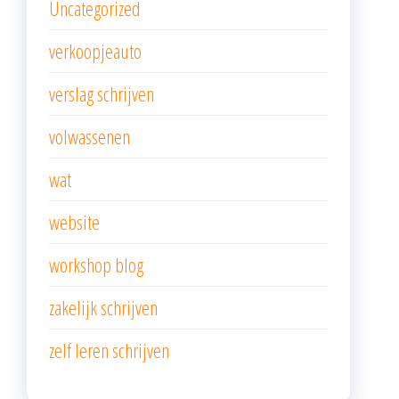
Uncategorized
verkoopjeauto
verslag schrijven
volwassenen
wat
website
workshop blog
zakelijk schrijven
zelf leren schrijven