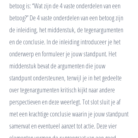
betoog is: “Wat zijn de 4 vaste onderdelen van een
betoog?” De 4 vaste onderdelen van een betoog zijn
de inleiding, het middenstuk, de tegenargumenten
en de conclusie. In de inleiding introduceer je het
onderwerp en formuleer je jouw standpunt. Het
middenstuk bevat de argumenten die jouw
standpunt ondersteunen, terwijl je in het gedeelte
over tegenargumenten kritisch kijkt naar andere
perspectieven en deze weerlegt. Tot slot sluit je af
met een krachtige conclusie waarin je jouw standpunt
samenvat en eventueel aanzet tot actie. Deze vier
elementen vormen de ruggengraat van een goed