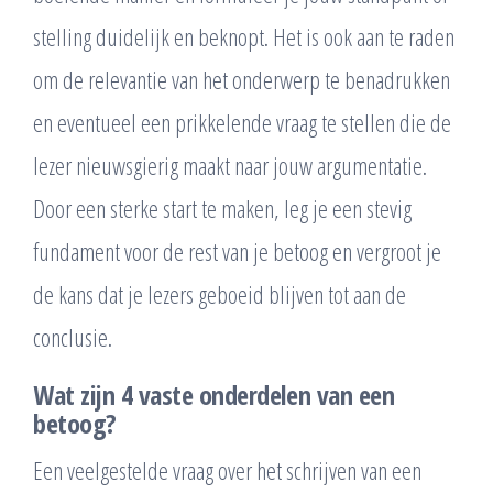
stelling duidelijk en beknopt. Het is ook aan te raden
om de relevantie van het onderwerp te benadrukken
en eventueel een prikkelende vraag te stellen die de
lezer nieuwsgierig maakt naar jouw argumentatie.
Door een sterke start te maken, leg je een stevig
fundament voor de rest van je betoog en vergroot je
de kans dat je lezers geboeid blijven tot aan de
conclusie.
Wat zijn 4 vaste onderdelen van een
betoog?
Een veelgestelde vraag over het schrijven van een