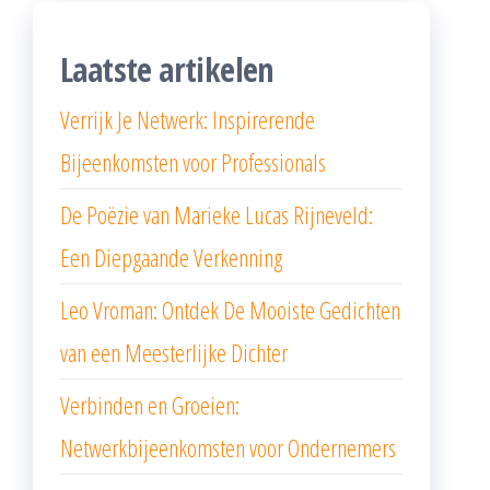
Laatste artikelen
Verrijk Je Netwerk: Inspirerende
Bijeenkomsten voor Professionals
De Poëzie van Marieke Lucas Rijneveld:
Een Diepgaande Verkenning
Leo Vroman: Ontdek De Mooiste Gedichten
van een Meesterlijke Dichter
Verbinden en Groeien:
Netwerkbijeenkomsten voor Ondernemers