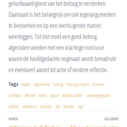
geloofwaardigheid van het betoog te versterken.
Daarnaast is het belangrijk om ook tegenargumenten
te benoemen en op een overtuigende manier
weerleggen. Tot slot moet een goed betoog
afgesloten worden met een krachtige conclusie
waarin de hoofdgedachte nogmaals wordt benadrukt
en eventueel aanzet tot actie of verdere reflectie.
Tags
analyse
argumenten
betoog
betoog schrijven
bronnen
conclusie
effectief
feiten
impact
kritisch denken
overtuigingskracht
publiek
redeneren
schrijven
stijl
structuur
tips
Berichtnavigatie
VORIGE
VOLGENDE
Vorig
Vol