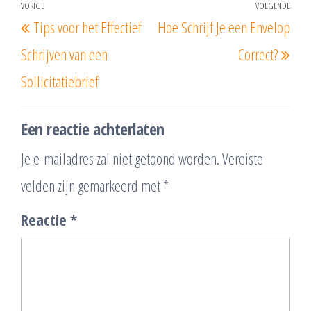
Berichtnavigatie
VORIGE
VOLGENDE
Vorig
Vol
Tips voor het Effectief
Hoe Schrijf Je een Envelop
bericht
beri
Schrijven van een
Correct?
Sollicitatiebrief
Een reactie achterlaten
Je e-mailadres zal niet getoond worden.
Vereiste
velden zijn gemarkeerd met
*
Reactie
*