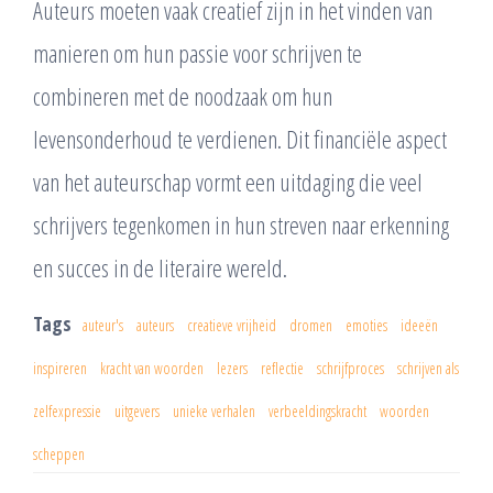
Auteurs moeten vaak creatief zijn in het vinden van
manieren om hun passie voor schrijven te
combineren met de noodzaak om hun
levensonderhoud te verdienen. Dit financiële aspect
van het auteurschap vormt een uitdaging die veel
schrijvers tegenkomen in hun streven naar erkenning
en succes in de literaire wereld.
Tags
auteur's
auteurs
creatieve vrijheid
dromen
emoties
ideeën
inspireren
kracht van woorden
lezers
reflectie
schrijfproces
schrijven als
zelfexpressie
uitgevers
unieke verhalen
verbeeldingskracht
woorden
scheppen