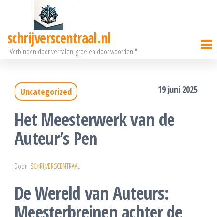
Ga
naar
schrijverscentraal.nl
de
"Verbinden door verhalen, groeien door woorden."
inhoud
19 juni 2025
Uncategorized
Het Meesterwerk van de
Auteur’s Pen
Door
SCHRIJVERSCENTRAAL
De Wereld van Auteurs:
Meesterbreinen achter de