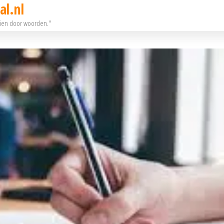
al.nl
eien door woorden."