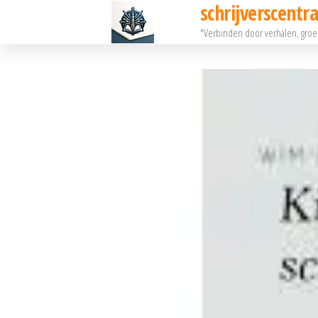
schrijverscentra
Ga
"Verbinden door verhalen, gro
naar
de
inhoud