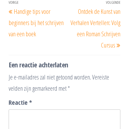
Berichtnavigatie
VORIGE
VOLGENDE
Vorig
Vol
Handige tips voor
Ontdek de Kunst van
bericht
beri
beginners bij het schrijven
Verhalen Vertellen: Volg
van een boek
een Roman Schrijven
Cursus
Een reactie achterlaten
Je e-mailadres zal niet getoond worden.
Vereiste
velden zijn gemarkeerd met
*
Reactie
*