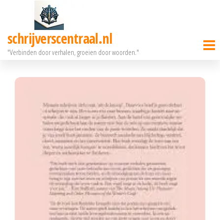
Ga
naar
schrijverscentraal.nl
de
"Verbinden door verhalen, groeien door woorden."
inhoud