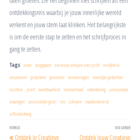
ontdekkingsreis waarbij je jouw innerlijke wereld
verkent en jouw stem laat klinken. Het belangrijkste
is om de eerste stap te zetten en het schrijfproces in
gang te zetten.
Tags
boek
diepgaand
een boek schrijven over jezelf
eerlijkheid
emotioneel
gedachten
gevoelens
herinneringen
innerlijke gedachten
inzichten
jezelf
kwetsbaarheid
levensverhaal
ontwikkeling
persoonlijke
ervaringen
persoonlijke groei
reis
schrijven
transformerend
zelfontdekking
Berichtnavigatie
VORIGE
VOLGENDE
Vorig
Vol
Ontdek Je Creatieve
Ontdek Jouw Creatieve