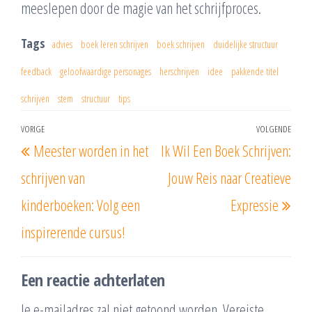
meeslepen door de magie van het schrijfproces.
Tags
advies
boek leren schrijven
boek schrijven
duidelijke structuur
feedback
geloofwaardige personages
herschrijven
idee
pakkende titel
schrijven
stem
structuur
tips
Berichtnavigatie
VORIGE
VOLGENDE
Vorig
Vol
Meester worden in het
Ik Wil Een Boek Schrijven:
bericht
beri
schrijven van
Jouw Reis naar Creatieve
kinderboeken: Volg een
Expressie
inspirerende cursus!
Een reactie achterlaten
Je e-mailadres zal niet getoond worden.
Vereiste