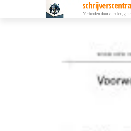
schrijverscentra
Ga
"Verbinden door verhalen, gro
naar
de
inhoud