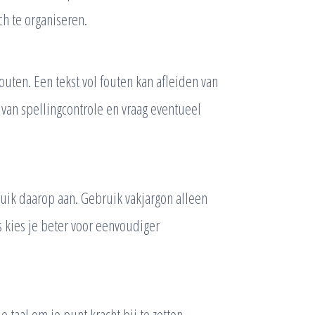
ch te organiseren.
outen. Een tekst vol fouten kan afleiden van
van spellingcontrole en vraag eventueel
bruik daarop aan. Gebruik vakjargon alleen
s kies je beter voor eenvoudiger
aal om je punt kracht bij te zetten.