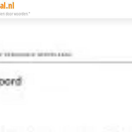
al.nl
eien door woorden."