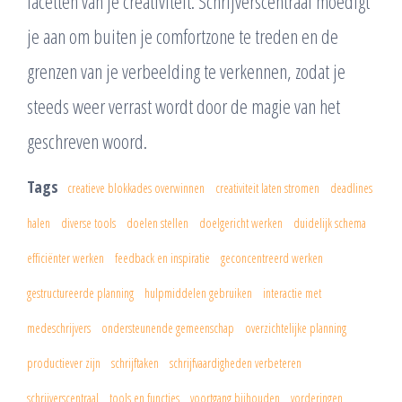
facetten van je creativiteit. Schrijverscentraal moedigt
je aan om buiten je comfortzone te treden en de
grenzen van je verbeelding te verkennen, zodat je
steeds weer verrast wordt door de magie van het
geschreven woord.
Tags
creatieve blokkades overwinnen
creativiteit laten stromen
deadlines
halen
diverse tools
doelen stellen
doelgericht werken
duidelijk schema
efficiënter werken
feedback en inspiratie
geconcentreerd werken
gestructureerde planning
hulpmiddelen gebruiken
interactie met
medeschrijvers
ondersteunende gemeenschap
overzichtelijke planning
productiever zijn
schrijftaken
schrijfvaardigheden verbeteren
schrijverscentraal
tools en functies
voortgang bijhouden
vorderingen