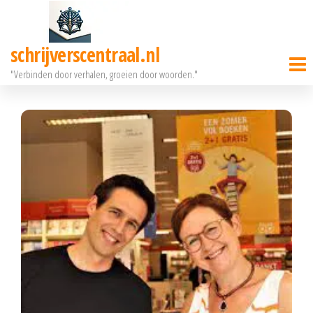
Ga
naar
schrijverscentraal.nl
de
"Verbinden door verhalen, groeien door woorden."
inhoud