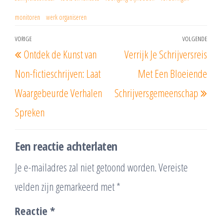
monitoren
werk organiseren
Berichtnavigatie
VORIGE
VOLGENDE
Vorig
Vol
Ontdek de Kunst van
Verrijk Je Schrijversreis
bericht
beri
Non-fictieschrijven: Laat
Met Een Bloeiende
Waargebeurde Verhalen
Schrijversgemeenschap
Spreken
Een reactie achterlaten
Je e-mailadres zal niet getoond worden.
Vereiste
velden zijn gemarkeerd met
*
Reactie
*