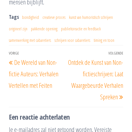
mensen bijblijft.
Tags
bondigheid
creatieve proces
kunst van humoristisch schrijven
origineel zijn
pakkende opening
publieksreactie en feedback
samenwerking met cabaretiers
schrijven voor cabaretiers
timing en toon
Berichtnavigatie
VORIGE
VOLGENDE
Vorig
Vol
De Wereld van Non-
Ontdek de Kunst van Non-
bericht
beri
fictie Auteurs: Verhalen
fictieschrijven: Laat
Vertellen met Feiten
Waargebeurde Verhalen
Spreken
Een reactie achterlaten
Je e-mailadres zal niet getoond worden.
Vereiste