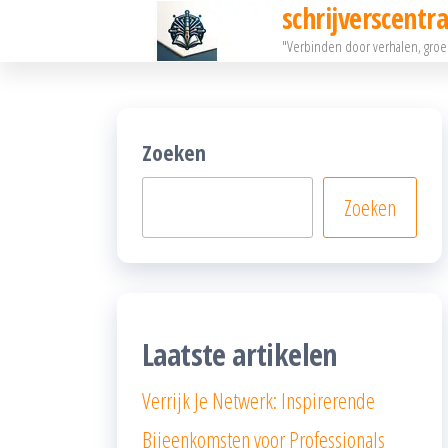
schrijverscentra
Ga
"Verbinden door verhalen, gro
naar
de
inhoud
Zoeken
Zoeken
Laatste artikelen
Verrijk Je Netwerk: Inspirerende
Bijeenkomsten voor Professionals