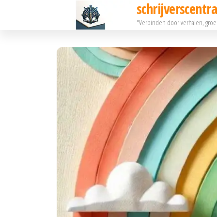
schrijverscentra
Ga
"Verbinden door verhalen, gro
naar
de
inhoud