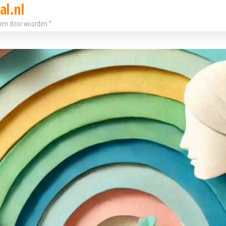
al.nl
eien door woorden."