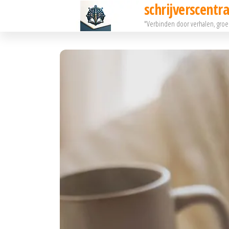
schrijverscentra
Ga
"Verbinden door verhalen, gro
naar
de
inhoud