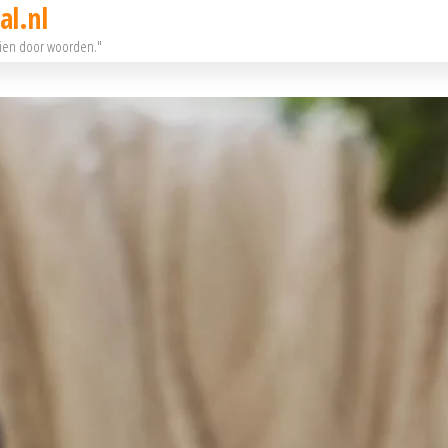
al.nl
eien door woorden."