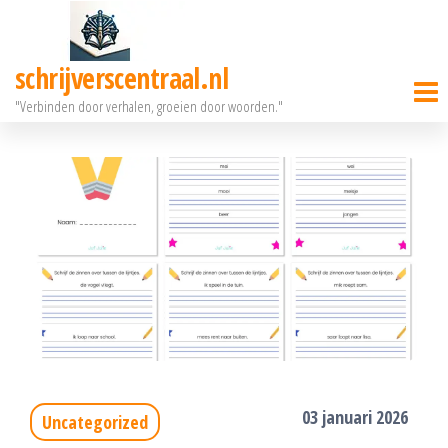
Ga
naar
schrijverscentraal.nl
de
"Verbinden door verhalen, groeien door woorden."
inhoud
03 januari 2026
Uncategorized