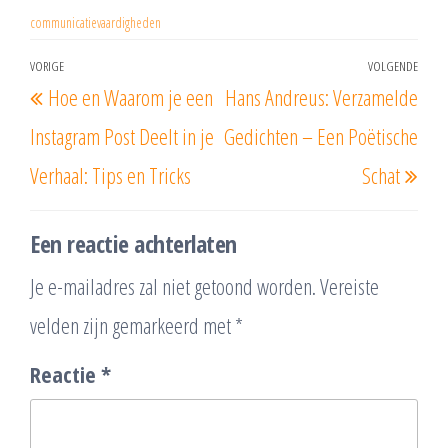
communicatievaardigheden
Berichtnavigatie
VORIGE
VOLGENDE
Vorig
Vol
Hoe en Waarom je een
Hans Andreus: Verzamelde
bericht
beri
Instagram Post Deelt in je
Gedichten – Een Poëtische
Verhaal: Tips en Tricks
Schat
Een reactie achterlaten
Je e-mailadres zal niet getoond worden.
Vereiste
velden zijn gemarkeerd met
*
Reactie
*