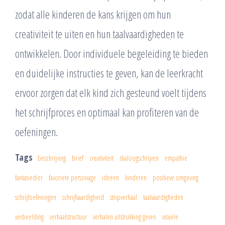
zodat alle kinderen de kans krijgen om hun
creativiteit te uiten en hun taalvaardigheden te
ontwikkelen. Door individuele begeleiding te bieden
en duidelijke instructies te geven, kan de leerkracht
ervoor zorgen dat elk kind zich gesteund voelt tijdens
het schrijfproces en optimaal kan profiteren van de
oefeningen.
Tags
beschrijving
brief
creativiteit
dialoogschrijven
empathie
fantasiedier
favoriete personage
ideeën
kinderen
positieve omgeving
schrijfoefeningen
schrijfvaardigheid
stripverhaal
taalvaardigheden
verbeelding
verhaalstructuur
verhalen uitdrukking geven
visuele