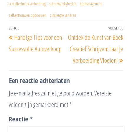
schrijftechniek verbetering
schrijfvaardigheden
tijdmanagement
zelfvertrouwen opbouwen
zinslengte variëren
Berichtnavigatie
VORIGE
VOLGENDE
Vorig
Vol
Handige Tips voor een
Ontdek de Kunst van Boek
bericht
beri
Succesvolle Autoverkoop
Creatief Schrijven: Laat Je
Verbeelding Vloeien!
Een reactie achterlaten
Je e-mailadres zal niet getoond worden.
Vereiste
velden zijn gemarkeerd met
*
Reactie
*