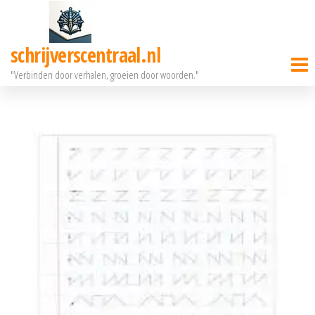
Ga
naar
schrijverscentraal.nl
de
"Verbinden door verhalen, groeien door woorden."
inhoud