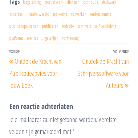
Tags
begeleiding
creatief werk
diensten
distributie
drukwerk
expertise
literaire wereld
marketing
netwerken
ondersteuning
publicatiepakketten
publiceren
redactie
schrijvers
self-publishing
platforms
services
uitgeverijen
vormgeving
Berichtnavigatie
VORIGE
VOLGENDE
Vorig
Vol
Ontdek de Kracht van
Ontdek de Kracht van
bericht
beri
Publicatieadvies voor
Schrijverssoftware voor
Jouw Boek
Auteurs
Een reactie achterlaten
Je e-mailadres zal niet getoond worden.
Vereiste
velden zijn gemarkeerd met
*