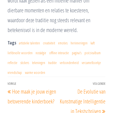
wordt vaak gezien als een intieme manier om
dierbare momenten en relaties te koesteren,
waardoor deze traditie nog steeds relevant en
betekenisvol is in de moderne wereld.
Tags
artistieke talenten
creativiteit
emoties
herinneringen
kaft
liefdevolle woorden
nostalgie
offline interactie
pagina's
poëziealbum
reflectie
stickers
tekeningen
traditie
verbondenheid
verzamelboekje
vriendschap
warme woorden
Berichtnavigatie
VORIGE
VOLGENDE
Vorig
Vol
Hoe maak je jouw eigen
De Evolutie van
bericht
beri
betoverende kinderboek?
Kunstmatige Intelligentie
in Tekstschrijven