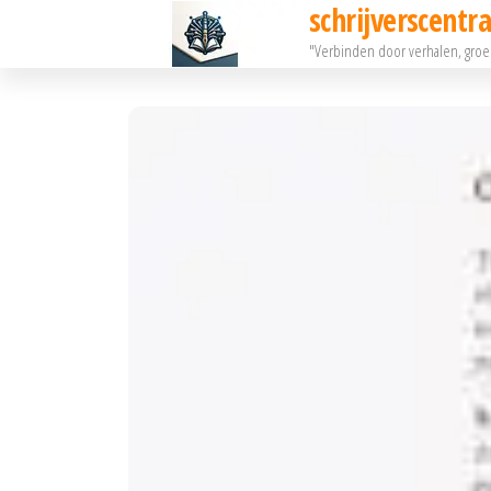
schrijverscentra
Ga
"Verbinden door verhalen, gro
naar
de
inhoud