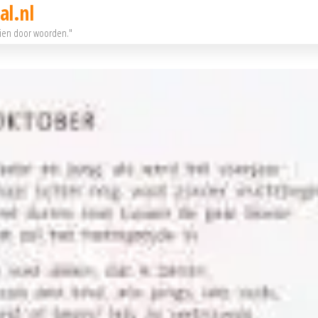
al.nl
eien door woorden."