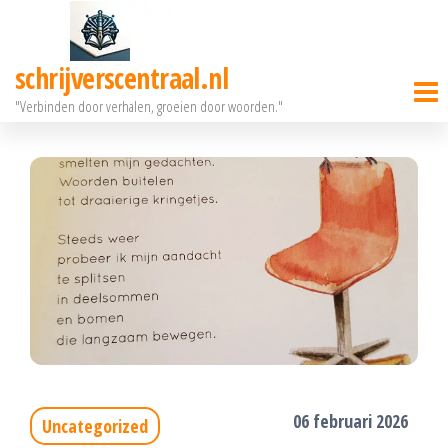
Ga
naar
schrijverscentraal.nl
de
"Verbinden door verhalen, groeien door woorden."
inhoud
06 februari 2026
Uncategorized