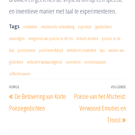
en inventieve manier met taal te experimenteren.
Tags
creativiteit
emotionele uitdrukking
expressie
gastdichters
uitnodigen
integreren van poëzie in de les
kritisch denken
poëzie in de
klas
poëziemuur
poëziewedstrijd
stimuleert creativiteit
tips
variatie aan
gedichten
verbetert taalvaardigheid
voordelen
voorleessessies
zelfvertrouwen
Berichtnavigatie
VORIGE
VOLGENDE
Vorig
Vol
De Betovering van Korte
Poëzie van het Afscheid:
bericht
beri
Poëziegedichten
Verwoord Emoties en
Troost