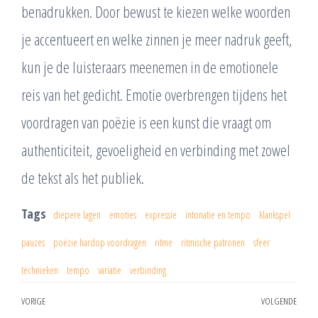
benadrukken. Door bewust te kiezen welke woorden
je accentueert en welke zinnen je meer nadruk geeft,
kun je de luisteraars meenemen in de emotionele
reis van het gedicht. Emotie overbrengen tijdens het
voordragen van poëzie is een kunst die vraagt om
authenticiteit, gevoeligheid en verbinding met zowel
de tekst als het publiek.
Tags
diepere lagen
emoties
expressie
intonatie en tempo
klankspel
pauzes
poëzie hardop voordragen
ritme
ritmische patronen
sfeer
technieken
tempo
variatie
verbinding
Berichtnavigatie
VORIGE
VOLGENDE
Vorig
Vol