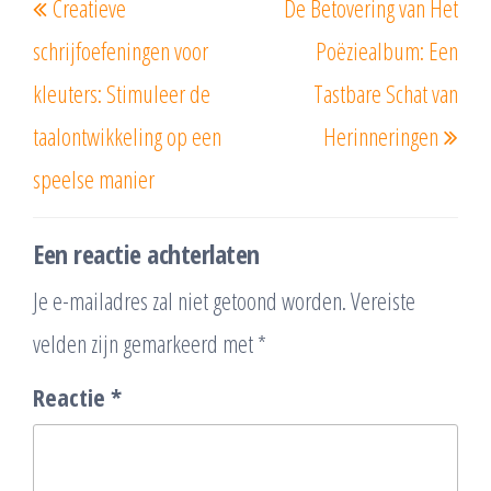
Creatieve
De Betovering van Het
bericht
beri
schrijfoefeningen voor
Poëziealbum: Een
kleuters: Stimuleer de
Tastbare Schat van
taalontwikkeling op een
Herinneringen
speelse manier
Een reactie achterlaten
Je e-mailadres zal niet getoond worden.
Vereiste
velden zijn gemarkeerd met
*
Reactie
*