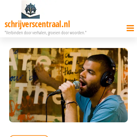
Ga
naar
schrijverscentraal.nl
de
"Verbinden door verhalen, groeien door woorden."
inhoud