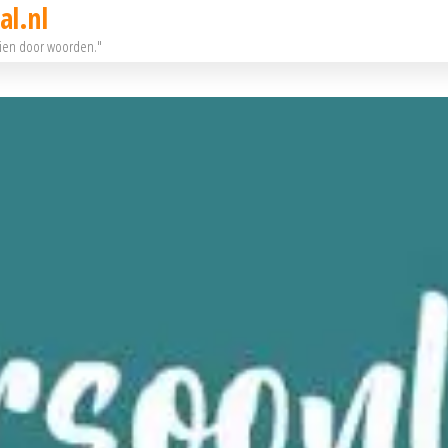
al.nl
eien door woorden."