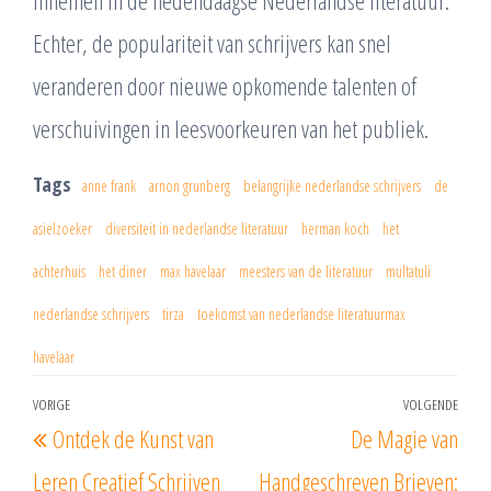
innemen in de hedendaagse Nederlandse literatuur.
Echter, de populariteit van schrijvers kan snel
veranderen door nieuwe opkomende talenten of
verschuivingen in leesvoorkeuren van het publiek.
Tags
anne frank
arnon grunberg
belangrijke nederlandse schrijvers
de
asielzoeker
diversiteit in nederlandse literatuur
herman koch
het
achterhuis
het diner
max havelaar
meesters van de literatuur
multatuli
nederlandse schrijvers
tirza
toekomst van nederlandse literatuurmax
havelaar
Berichtnavigatie
VORIGE
VOLGENDE
Vorig
Vol
Ontdek de Kunst van
De Magie van
bericht
beri
Leren Creatief Schrijven
Handgeschreven Brieven: