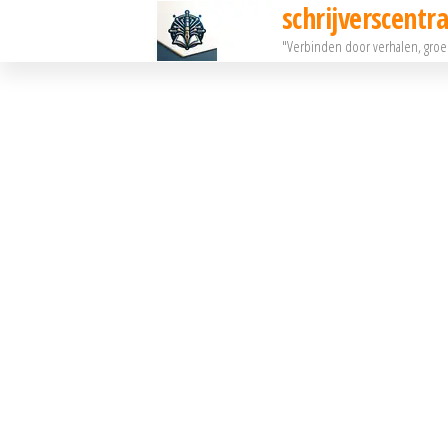
schrijverscentra
Ga
"Verbinden door verhalen, gro
naar
de
inhoud