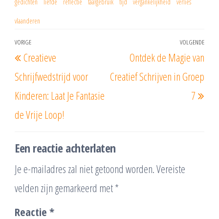
gedichten
liefde
reflectie
taalgebruik
tijd
vergankelijkheid
verlies
vlaanderen
Berichtnavigatie
VORIGE
VOLGENDE
Vorig
Vol
Creatieve
Ontdek de Magie van
bericht
beri
Schrijfwedstrijd voor
Creatief Schrijven in Groep
Kinderen: Laat Je Fantasie
7
de Vrije Loop!
Een reactie achterlaten
Je e-mailadres zal niet getoond worden.
Vereiste
velden zijn gemarkeerd met
*
Reactie
*