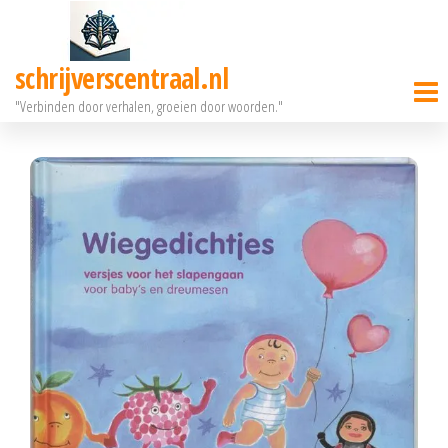
Ga
naar
schrijverscentraal.nl
de
"Verbinden door verhalen, groeien door woorden."
inhoud