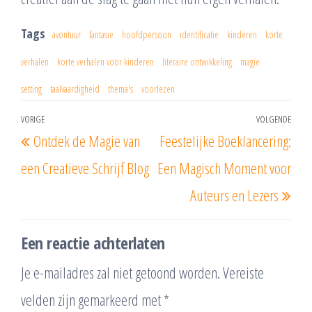
Tags
avontuur
fantasie
hoofdpersoon
identificatie
kinderen
korte
verhalen
korte verhalen voor kinderen
literaire ontwikkeling
magie
setting
taalvaardigheid
thema's
voorlezen
Berichtnavigatie
VORIGE
VOLGENDE
Vorig
Vol
Ontdek de Magie van
Feestelijke Boeklancering:
bericht
beri
een Creatieve Schrijf Blog
Een Magisch Moment voor
Auteurs en Lezers
Een reactie achterlaten
Je e-mailadres zal niet getoond worden.
Vereiste
velden zijn gemarkeerd met
*