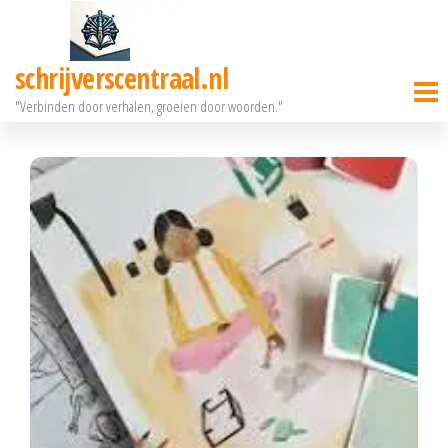
Ga
naar
schrijverscentraal.nl
de
"Verbinden door verhalen, groeien door woorden."
inhoud