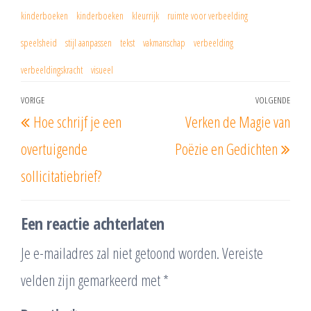
kinderboeken
kinderboeken
kleurrijk
ruimte voor verbeelding
speelsheid
stijl aanpassen
tekst
vakmanschap
verbeelding
verbeeldingskracht
visueel
Berichtnavigatie
VORIGE
VOLGENDE
Vorig
Vol
Hoe schrijf je een
Verken de Magie van
bericht
beri
overtuigende
Poëzie en Gedichten
sollicitatiebrief?
Een reactie achterlaten
Je e-mailadres zal niet getoond worden.
Vereiste
velden zijn gemarkeerd met
*