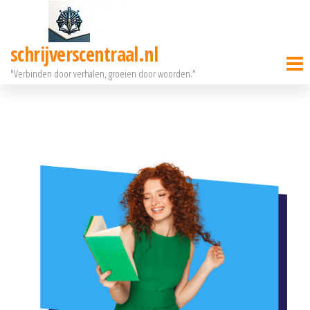
Ga
naar
schrijverscentraal.nl
de
"Verbinden door verhalen, groeien door woorden."
inhoud