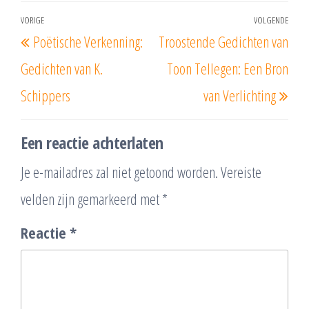
Berichtnavigatie
VORIGE
VOLGENDE
Vorig
Vol
Poëtische Verkenning:
Troostende Gedichten van
bericht
beri
Gedichten van K.
Toon Tellegen: Een Bron
Schippers
van Verlichting
Een reactie achterlaten
Je e-mailadres zal niet getoond worden.
Vereiste
velden zijn gemarkeerd met
*
Reactie
*