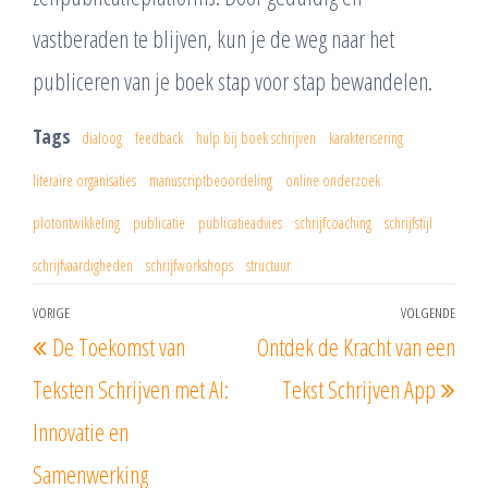
vastberaden te blijven, kun je de weg naar het
publiceren van je boek stap voor stap bewandelen.
Tags
dialoog
feedback
hulp bij boek schrijven
karakterisering
literaire organisaties
manuscriptbeoordeling
online onderzoek
plotontwikkeling
publicatie
publicatieadvies
schrijfcoaching
schrijfstijl
schrijfvaardigheden
schrijfworkshops
structuur
Berichtnavigatie
VORIGE
VOLGENDE
Vorig
Vol
De Toekomst van
Ontdek de Kracht van een
bericht
beri
Teksten Schrijven met AI:
Tekst Schrijven App
Innovatie en
Samenwerking