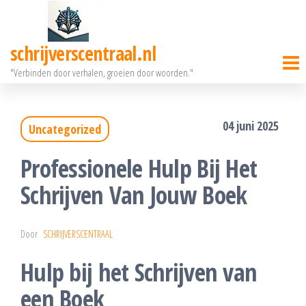
Ga
naar
schrijverscentraal.nl
de
"Verbinden door verhalen, groeien door woorden."
inhoud
04 juni 2025
Uncategorized
Professionele Hulp Bij Het
Schrijven Van Jouw Boek
Door
SCHRIJVERSCENTRAAL
Hulp bij het Schrijven van
een Boek