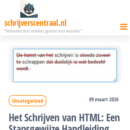
Ga
naar
schrijverscentraal.nl
de
"Verbinden door verhalen, groeien door woorden."
inhoud
09 maart 2026
Uncategorized
Het Schrijven van HTML: Een
Stapsgewijze Handleiding