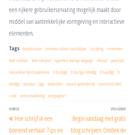
een rijkere gebruikerservaring mogelijk maakt door
middel van aantrekkelijke vormgeving en interactieve
elementen.
Tags
basisstructuur
bronnen online beschikbaar
css styling
elementen
html extensie
html schrijven
hypertext markup language
inhoud
javascript
interactieve functionaliteiten
lt body&gt
lt doctype html&gt
lt head&gt
lt
html&gt
structuur
tags
teksteditor
visueel aantrekkelijk
voorbeeld html-
code
webontwikkeling
webpagina's
Berichtnavigatie
VORIGE
VOLGENDE
Vorig
Vol
Hoe schrijf ik een
Begin vandaag met gratis
bericht
beri
boeiend verhaal: Tips en
blog schrijven: Ontdek de