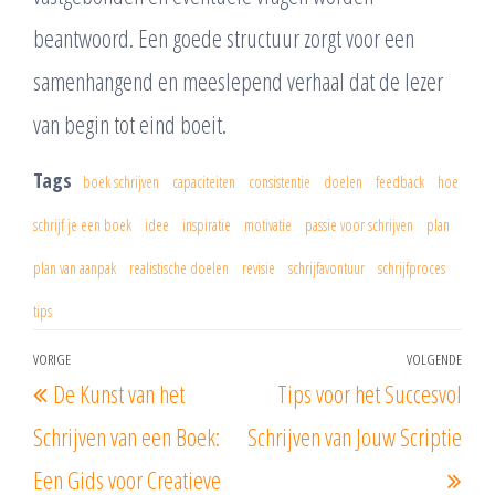
beantwoord. Een goede structuur zorgt voor een
samenhangend en meeslepend verhaal dat de lezer
van begin tot eind boeit.
Tags
boek schrijven
capaciteiten
consistentie
doelen
feedback
hoe
schrijf je een boek
idee
inspiratie
motivatie
passie voor schrijven
plan
plan van aanpak
realistische doelen
revisie
schrijfavontuur
schrijfproces
tips
Berichtnavigatie
VORIGE
VOLGENDE
Vorig
Vol
De Kunst van het
Tips voor het Succesvol
bericht
beri
Schrijven van een Boek:
Schrijven van Jouw Scriptie
Een Gids voor Creatieve