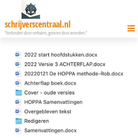
Ga
naar
schrijverscentraal.nl
de
"Verbinden door verhalen, groeien door woorden."
inhoud