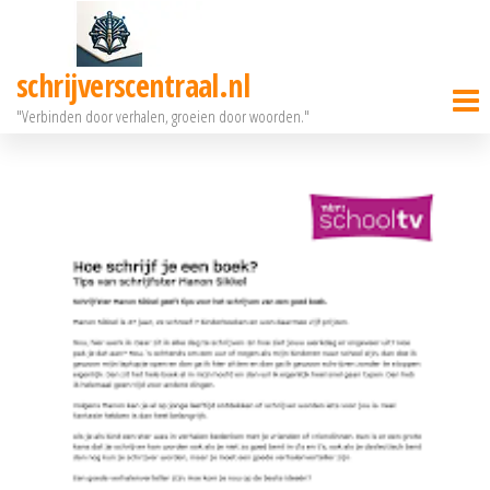
Ga
naar
schrijverscentraal.nl
de
"Verbinden door verhalen, groeien door woorden."
inhoud