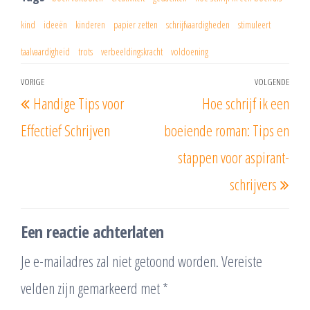
kind
ideeën
kinderen
papier zetten
schrijfvaardigheden
stimuleert
taalvaardigheid
trots
verbeeldingskracht
voldoening
Berichtnavigatie
VORIGE
VOLGENDE
Vorig
Vol
Handige Tips voor
Hoe schrijf ik een
bericht
beri
Effectief Schrijven
boeiende roman: Tips en
stappen voor aspirant-
schrijvers
Een reactie achterlaten
Je e-mailadres zal niet getoond worden.
Vereiste
velden zijn gemarkeerd met
*