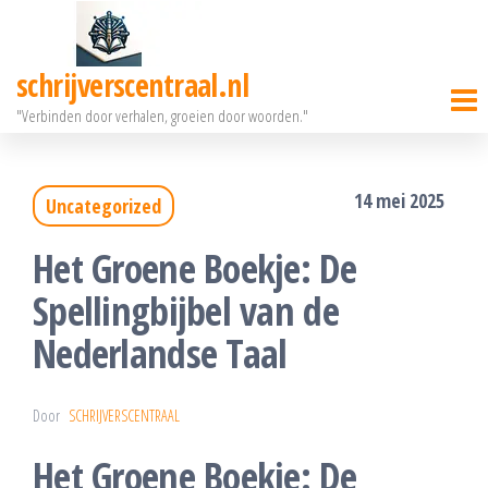
Ga
naar
schrijverscentraal.nl
de
"Verbinden door verhalen, groeien door woorden."
inhoud
14 mei 2025
Uncategorized
Het Groene Boekje: De
Spellingbijbel van de
Nederlandse Taal
Door
SCHRIJVERSCENTRAAL
Het Groene Boekje: De