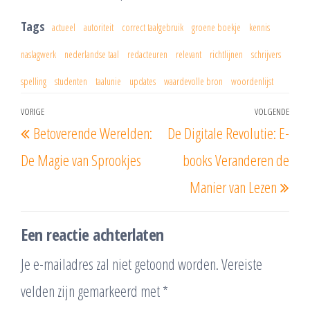
Tags
actueel
autoriteit
correct taalgebruik
groene boekje
kennis
naslagwerk
nederlandse taal
redacteuren
relevant
richtlijnen
schrijvers
spelling
studenten
taalunie
updates
waardevolle bron
woordenlijst
Berichtnavigatie
VORIGE
VOLGENDE
Vorig
Vol
Betoverende Werelden:
De Digitale Revolutie: E-
bericht
beri
De Magie van Sprookjes
books Veranderen de
Manier van Lezen
Een reactie achterlaten
Je e-mailadres zal niet getoond worden.
Vereiste
velden zijn gemarkeerd met
*