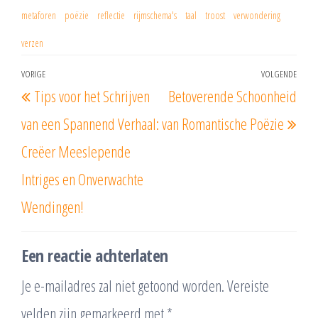
metaforen
poëzie
reflectie
rijmschema's
taal
troost
verwondering
verzen
Berichtnavigatie
VORIGE
VOLGENDE
Vorig
Vol
Tips voor het Schrijven
Betoverende Schoonheid
bericht
beri
van een Spannend Verhaal:
van Romantische Poëzie
Creëer Meeslepende
Intriges en Onverwachte
Wendingen!
Een reactie achterlaten
Je e-mailadres zal niet getoond worden.
Vereiste
velden zijn gemarkeerd met
*