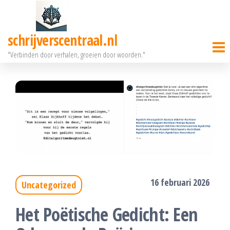
Ga
naar
schrijverscentraal.nl
de
"Verbinden door verhalen, groeien door woorden."
inhoud
16 februari 2026
Uncategorized
Het Poëtische Gedicht: Een