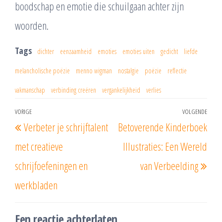
boodschap en emotie die schuilgaan achter zijn
woorden.
Tags
dichter
eenzaamheid
emoties
emoties uiten
gedicht
liefde
melancholische poëzie
menno wigman
nostalgie
poëzie
reflectie
vakmanschap
verbinding creëren
vergankelijkheid
verlies
Berichtnavigatie
VORIGE
VOLGENDE
Vorig
Vol
Verbeter je schrijftalent
Betoverende Kinderboek
bericht
beri
met creatieve
Illustraties: Een Wereld
schrijfoefeningen en
van Verbeelding
werkbladen
Een reactie achterlaten