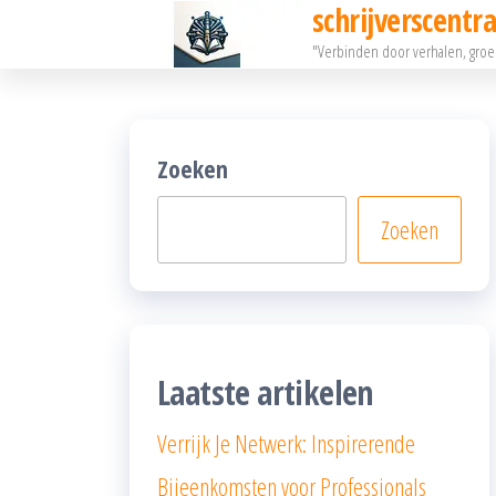
schrijverscentra
Ga
"Verbinden door verhalen, gro
naar
de
inhoud
Zoeken
Zoeken
Laatste artikelen
Verrijk Je Netwerk: Inspirerende
Bijeenkomsten voor Professionals