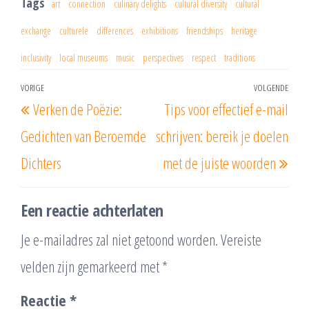
Tags
art
connection
culinary delights
cultural diversity
cultural
exchange
culturele
differences
exhibitions
friendships
heritage
inclusivity
local museums
music
perspectives
respect
traditions
Berichtnavigatie
VORIGE
VOLGENDE
Vorig
Vol
Verken de Poëzie:
Tips voor effectief e-mail
bericht
beri
Gedichten van Beroemde
schrijven: bereik je doelen
Dichters
met de juiste woorden
Een reactie achterlaten
Je e-mailadres zal niet getoond worden.
Vereiste
velden zijn gemarkeerd met
*
Reactie
*