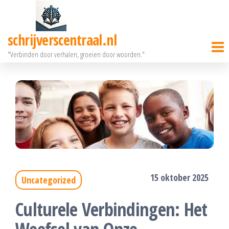
Ga
naar
schrijverscentraal.nl
de
"Verbinden door verhalen, groeien door woorden."
inhoud
15 oktober 2025
Uncategorized
Culturele Verbindingen: Het