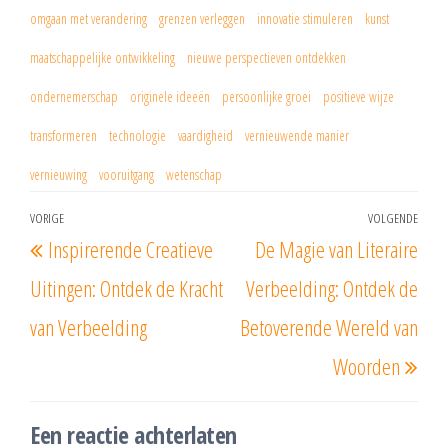
omgaan met verandering
grenzen verleggen
innovatie stimuleren
kunst
maatschappelijke ontwikkeling
nieuwe perspectieven ontdekken
ondernemerschap
originele ideeën
persoonlijke groei
positieve wijze
transformeren
technologie
vaardigheid
vernieuwende manier
vernieuwing
vooruitgang
wetenschap
Berichtnavigatie
VORIGE
VOLGENDE
Vorig
Vol
Inspirerende Creatieve
De Magie van Literaire
bericht
beri
Uitingen: Ontdek de Kracht
Verbeelding: Ontdek de
van Verbeelding
Betoverende Wereld van
Woorden
Een reactie achterlaten