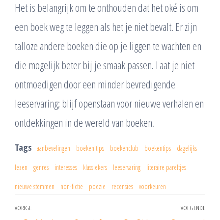
Het is belangrijk om te onthouden dat het oké is om
een boek weg te leggen als het je niet bevalt. Er zijn
talloze andere boeken die op je liggen te wachten en
die mogelijk beter bij je smaak passen. Laat je niet
ontmoedigen door een minder bevredigende
leeservaring; blijf openstaan voor nieuwe verhalen en
ontdekkingen in de wereld van boeken.
Tags
aanbevelingen
boeken tips
boekenclub
boekentips
dagelijks
lezen
genres
interesses
klassiekers
leeservaring
literaire pareltjes
nieuwe stemmen
non-fictie
poëzie
recensies
voorkeuren
Berichtnavigatie
VORIGE
VOLGENDE
Vorig
Vol