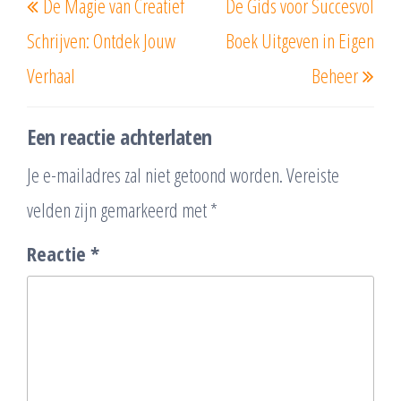
De Magie van Creatief
De Gids voor Succesvol
bericht
beri
Schrijven: Ontdek Jouw
Boek Uitgeven in Eigen
Verhaal
Beheer
Een reactie achterlaten
Je e-mailadres zal niet getoond worden.
Vereiste
velden zijn gemarkeerd met
*
Reactie
*