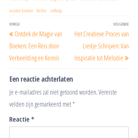
soorten boeken
thriller
zelfhulp
Berichtnavigatie
VORIGE
VOLGENDE
Vorig
Vol
Ontdek de Magie van
Het Creatieve Proces van
bericht
beri
Boeken: Een Reis door
Liedje Schrijven: Van
Verbeelding en Kennis
Inspiratie tot Melodie
Een reactie achterlaten
Je e-mailadres zal niet getoond worden.
Vereiste
velden zijn gemarkeerd met
*
Reactie
*