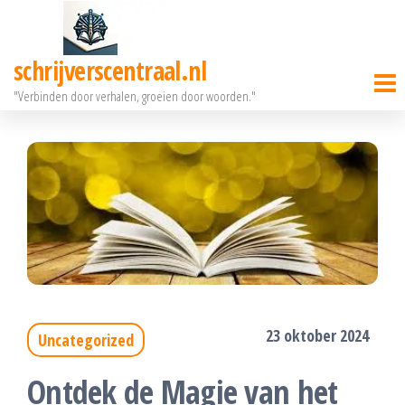
Ga
naar
schrijverscentraal.nl
de
"Verbinden door verhalen, groeien door woorden."
inhoud
23 oktober 2024
Uncategorized
Ontdek de Magie van het