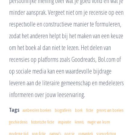
persoonlijke mening over wat je goed vond en wat je
minder aansprak. Vergeet niet om je recensie op een
respectvolle en constructieve manier te formuleren,
zodat het anderen helpt bij het maken van een keuze
om het boek al dan niet te lezen. Het delen van
recensies op platforms zoals Goodreads, Bol.com of
op sociale media kan een waardevolle bijdrage
leveren aan de literaire gemeenschap en medelezers
informeren over jouw leeservaring.
Tags
aanbevolen boeken
biografieën
boek
fictie
genres van boeken
geschiedenis
historische fictie
inspiratie
kennis
magie van lezen
moderne tijd
non-fictie
pagina's
poëzie
romantiek
sciencefiction