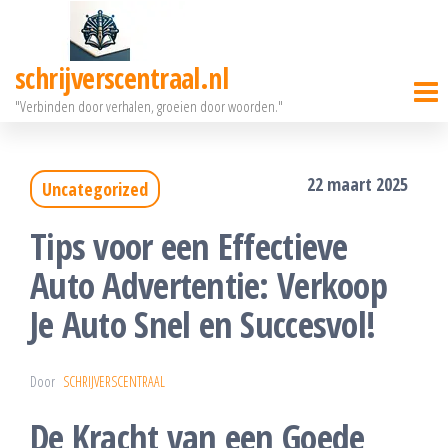
Ga
naar
schrijverscentraal.nl
de
"Verbinden door verhalen, groeien door woorden."
inhoud
22 maart 2025
Uncategorized
Tips voor een Effectieve
Auto Advertentie: Verkoop
Je Auto Snel en Succesvol!
Door
SCHRIJVERSCENTRAAL
De Kracht van een Goede