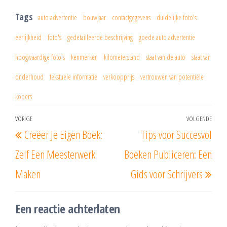
Tags
auto advertentie
bouwjaar
contactgegevens
duidelijke foto's
eerlijkheid
foto's
gedetailleerde beschrijving
goede auto advertentie
hoogwaardige foto's
kenmerken
kilometerstand
staat van de auto
staat van
onderhoud
tekstuele informatie
verkoopprijs
vertrouwen van potentiële
kopers
Berichtnavigatie
VORIGE
VOLGENDE
Vorig
Vol
Creëer Je Eigen Boek:
Tips voor Succesvol
bericht
beri
Zelf Een Meesterwerk
Boeken Publiceren: Een
Maken
Gids voor Schrijvers
Een reactie achterlaten