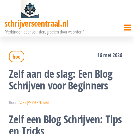
Ga
naar
schrijverscentraal.nl
de
"Verbinden door verhalen, groeien door woorden."
inhoud
16 mei 2026
hoe
Zelf aan de slag: Een Blog
Schrijven voor Beginners
Door
SCHRIJVERSCENTRAAL
Zelf een Blog Schrijven: Tips
en Tricks