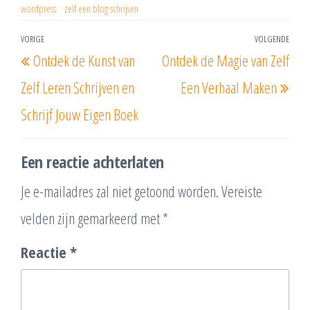
wordpress
zelf een blog schrijven
Berichtnavigatie
VORIGE
VOLGENDE
Vorig
Vol
Ontdek de Kunst van
Ontdek de Magie van Zelf
bericht
beri
Zelf Leren Schrijven en
Een Verhaal Maken
Schrijf Jouw Eigen Boek
Een reactie achterlaten
Je e-mailadres zal niet getoond worden.
Vereiste
velden zijn gemarkeerd met
*
Reactie
*