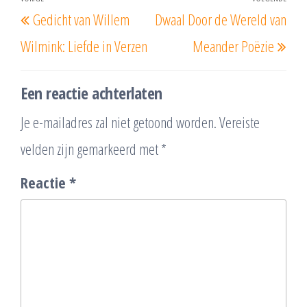
Berichtnavigatie
Vorig
Vol
Gedicht van Willem
Dwaal Door de Wereld van
bericht
beri
Wilmink: Liefde in Verzen
Meander Poëzie
Een reactie achterlaten
Je e-mailadres zal niet getoond worden.
Vereiste
velden zijn gemarkeerd met
*
Reactie
*