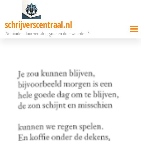
Ga
naar
schrijverscentraal.nl
de
"Verbinden door verhalen, groeien door woorden."
inhoud