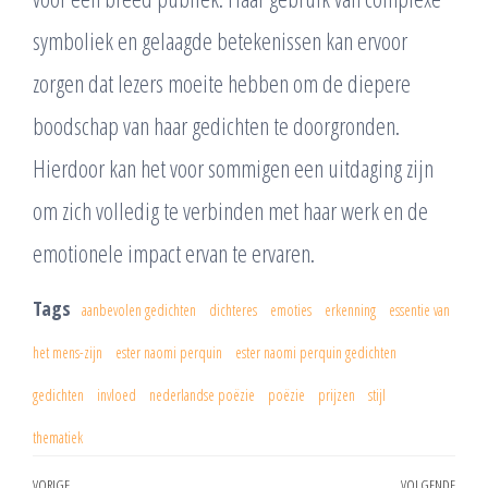
symboliek en gelaagde betekenissen kan ervoor
zorgen dat lezers moeite hebben om de diepere
boodschap van haar gedichten te doorgronden.
Hierdoor kan het voor sommigen een uitdaging zijn
om zich volledig te verbinden met haar werk en de
emotionele impact ervan te ervaren.
Tags
aanbevolen gedichten
dichteres
emoties
erkenning
essentie van
het mens-zijn
ester naomi perquin
ester naomi perquin gedichten
gedichten
invloed
nederlandse poëzie
poëzie
prijzen
stijl
thematiek
VORIGE
VOLGENDE