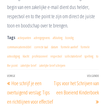
begin van een zakelijke e-mail dient dus helder,
respectvol en to the point te zijn om direct de juiste
toon en boodschap over te brengen.
Tags
actiepunten
adresgegevens
afsluiting
bondig
communicatiemiddel
correcte taal
datum
formele aanhef
formele
uitnodiging
klacht
professioneel
respectvol
sollicitatiebrief
spelling
to
the point
zakelijke brief
zakelijke brief schrijven
Berichtnavigatie
VORIGE
VOLGENDE
Vorig
Vol
Hoe schrijf je een
Tips voor het Schrijven van
bericht
beri
overtuigend verslag: Tips
een Boeiend Kinderboek
en richtlijnen voor effectief